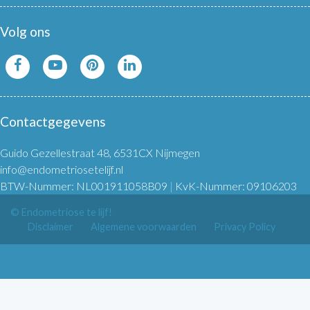
Volg ons
Contactgegevens
Guido Gezellestraat 48, 6531CX Nijmegen
info@endometriosetelijf.nl
BTW-Nummer: NL001911058B09
|
KvK-Nummer: 09106203
© Endometriose te lijf!
Disclaimer
Algemene voorwaarden
Privacy Policy