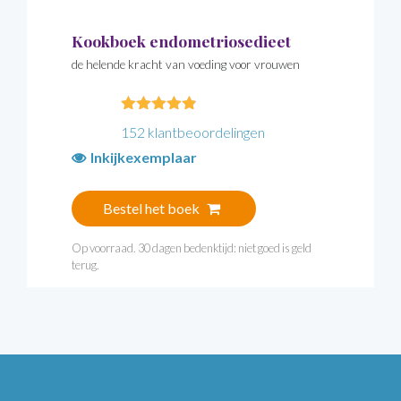
Kookboek endometriosedieet
de helende kracht van voeding voor vrouwen
4.79
out of
152
klantbeoordelingen
5
Inkijkexemplaar
Bestel het boek
Op voorraad. 30 dagen bedenktijd: niet goed is geld
terug.